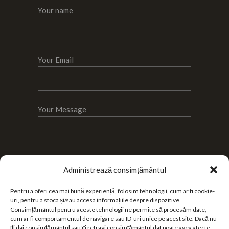
Your name
Your Email
Your Message
Administrează consimțământul
Pentru a oferi cea mai bună experiență, folosim tehnologii, cum ar fi cookie-
uri, pentru a stoca și/sau accesa informațiile despre dispozitive.
I agree with
Consimțământul pentru aceste tehnologii ne permite să procesăm date,
Terms and Conditions
and
Privacy Policy
.
cum ar fi comportamentul de navigare sau ID-uri unice pe acest site. Dacă nu
îți dai consimțământul sau îți retragi consimțământul dat poate avea afecte