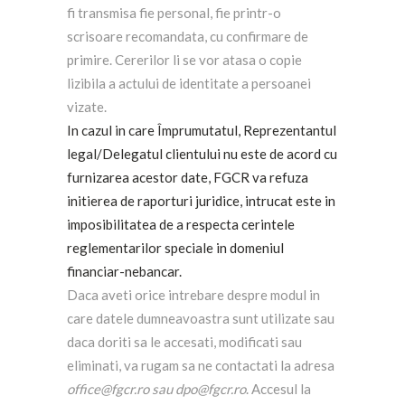
fi transmisa fie personal, fie printr-o
scrisoare recomandata, cu confirmare de
primire. Cererilor li se vor atasa o copie
lizibila a actului de identitate a persoanei
vizate.
In cazul in care Împrumutatul,
Reprezentantul
legal/Delegatul clientului nu este de acord cu
furnizarea acestor date, FGCR va refuza
initierea de raporturi juridice, intrucat este in
imposibilitatea de a respecta cerintele
reglementarilor speciale in domeniul
financiar-nebancar.
Daca aveti orice intrebare despre modul in
care datele dumneavoastra sunt utilizate sau
daca doriti sa le accesati, modificati sau
eliminati, va rugam sa ne contactati la adresa
office@fgcr.ro sau dpo@fgcr.ro
. Accesul la