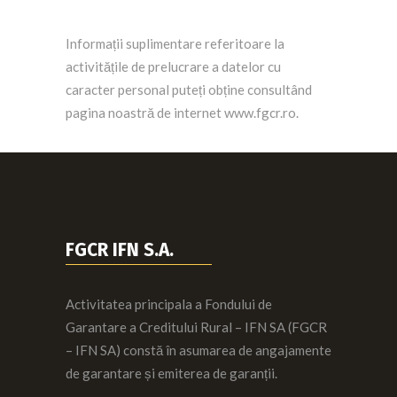
Informații suplimentare referitoare la
activitățile de prelucrare a datelor cu
caracter personal puteți obține consultând
pagina noastră de internet www.fgcr.ro.
FGCR IFN S.A.
Activitatea principala a Fondului de
Garantare a Creditului Rural – IFN SA (FGCR
– IFN SA) constă în asumarea de angajamente
de garantare și emiterea de garanții.