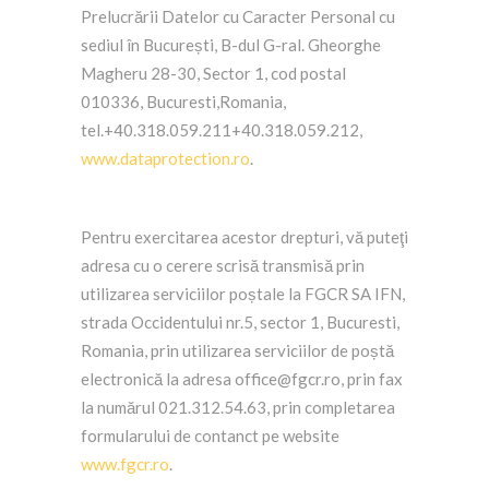
Prelucrării Datelor cu Caracter Personal cu
sediul în București, B-dul G-ral. Gheorghe
Magheru 28-30, Sector 1, cod postal
010336, Bucuresti,Romania,
tel.+40.318.059.211+40.318.059.212,
www.dataprotection.ro
.
Pentru exercitarea acestor drepturi, vă puteţi
adresa cu o cerere scrisă transmisă prin
utilizarea serviciilor poștale la FGCR SA IFN,
strada Occidentului nr.5, sector 1, Bucuresti,
Romania, prin utilizarea serviciilor de poștă
electronică la adresa office@fgcr.ro, prin fax
la numărul 021.312.54.63, prin completarea
formularului de contanct pe website
www.fgcr.ro
.