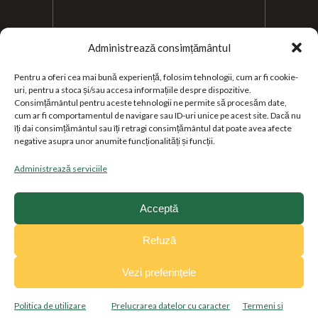
Administrează consimțământul
Pentru a oferi cea mai bună experiență, folosim tehnologii, cum ar fi cookie-
uri, pentru a stoca și/sau accesa informațiile despre dispozitive.
Sunt de acord cu
Consimțământul pentru aceste tehnologii ne permite să procesăm date,
Termenii si conditiile de utilizare a site-ului
si
cum ar fi comportamentul de navigare sau ID-uri unice pe acest site. Dacă nu
îți dai consimțământul sau îți retragi consimțământul dat poate avea afecte
Prelucrarea datelor cu caracter personal
.
negative asupra unor anumite funcționalități și funcții.
Administrează serviciile
Acceptă
Refuză
Vezi preferințele
Copyright 2025 © FONDUL DE
GARANTARE A CREDITULUI RURAL
Politica de utilizare
Prelucrarea datelor cu caracter
Termeni si
Website realizat de
DC Web Design