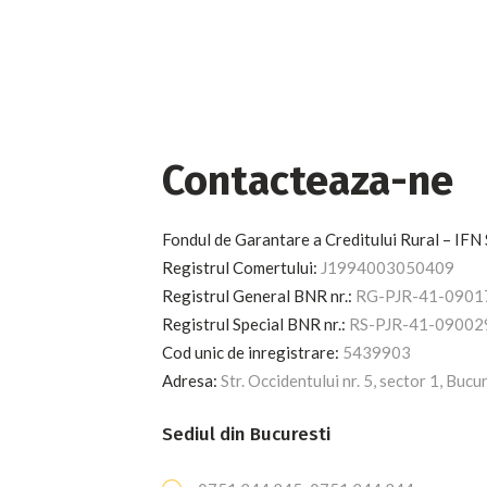
Contacteaza-ne
Fondul de Garantare a Creditului Rural – IFN 
Registrul Comertului:
J1994003050409
Registrul General BNR nr.:
RG-PJR-41-0901
Registrul Special BNR nr.:
RS-PJR-41-09002
Cod unic de inregistrare:
5439903
Adresa:
Str. Occidentului nr. 5, sector 1, Bucu
Sediul din Bucuresti