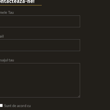
ontacteaza-ne!
mele Tau
ail
sajul tau
Sunt de acord cu