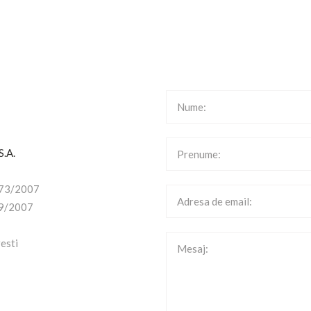
S.A.
73/2007
9/2007
resti