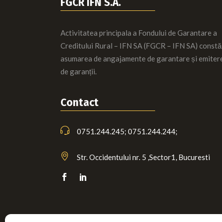
FGCR IFN S.A.
Activitatea principala a Fondului de Garantare a
Creditului Rural – IFN SA (FGCR – IFN SA) constă
asumarea de angajamente de garantare și emiter
de garanții.
Contact
0751.244.245; 0751.244.244;
Str. Occidentului nr. 5 ,Sector1, Bucuresti