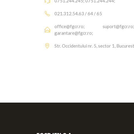
0751.244.245; 0751.244.244;
021.312.54.63 / 64 / 65
office@fgcr.ro; suport@fgcr.r
garantare@fgcr.ro;
Str. Occidentului nr. 5, sector 1, Bucurest