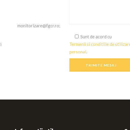
o; monitorizare@fgcr.ro;
Sunt de acord cu
Termenii si conditiile de utilizar
i
personal
.