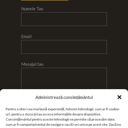
Numele Tau
Email
Mesajul tau
Administrează consimțământul
Pentru a oferi cea mai bună experiență, folosim tehnologii, cum ar fi cookie-
uri, pentru a stoca și/sau accesa informațiile despre dispozitive.
Sunt de acord cu
Consimțământul pentru aceste tehnologii ne permite să procesăm date,
Termenii si conditiile de utilizare a site-ului
si
cum ar fi comportamentul de navigare sau ID-uri unice pe acest site. Dacă nu